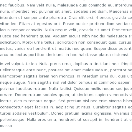
nec faucibus. Nam velit nulla, malesuada quis commodo eu, interdum 
nulla, imperdiet nec pulvinar sit amet, sodales sed diam. Maecenas i
interdum et semper ante pharetra. Cras elit orci, rhoncus gravida con
vitae leo. Etiam at egestas orci. Fusce auctor pretium diam sed iacul
lacus tempor convallis. Nulla neque velit, gravida sit amet fermentu
Fusce sed hendrerit quam. Aliquam iaculis nibh nec dui malesuada si
sollicitudin. Morbi urna tellus, sollicitudin non consequat quis, cursu
metus, varius eu hendrerit ut, mattis nec quam. Suspendisse potent
arcu ac lectus porttitor tincidunt. In hac habitasse platea dictumst.
In vel vulputate leo. Nulla purus urna, dapibus a tincidunt nec, fringill
Pellentesque ante nunc, posuere sit amet malesuada in, porttitor s
ullamcorper sagittis lorem non rhoncus. In interdum urna dui, quis ul
neque augue. Nam sagittis nisl vel dolor tempus id commodo sapien 
pulvinar faucibus rutrum. Nulla facilisi. Quisque mollis neque sed jus
ornare. Donec rutrum sodales quam, ut tincidunt sapien venenatis v
lectus, dictum tempus neque. Sed pretium nisl nec enim viverra bibe
consectetur eget facilisis in, adipiscing ut risus. Curabitur sagittis 
turpis sodales vestibulum. Donec pretium lacinia dignissim. Vivamus b
pellentesque. Nulla eros urna, hendrerit ut suscipit in, hendrerit at 
massa.