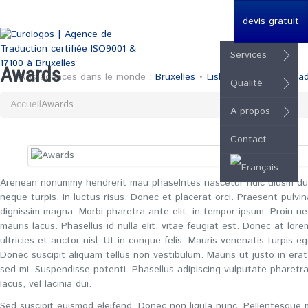
devis gratuit
Services
Awards
Nos agences dans le monde :
Bruxelles
•
Lisboa
•
London
•
Mad
Qualité
Accueil
Awards
A propos
Contact
Arenean nonummy hendrerit mau phaselntes nascetur ridic ulusm dui
neque turpis, in luctus risus. Donec et placerat orci. Praesent pulvi
dignissim magna. Morbi pharetra ante elit, in tempor ipsum. Proin n
mauris lacus. Phasellus id nulla elit, vitae feugiat est. Donec at lor
ultricies et auctor nisl. Ut in congue felis. Mauris venenatis turpis 
Donec suscipit aliquam tellus non vestibulum. Mauris ut justo in erat
sed mi. Suspendisse potenti. Phasellus adipiscing vulputate pharetra
lacus, vel lacinia dui.
Sed suscipit euismod eleifend. Donec non ligula nunc. Pellentesque